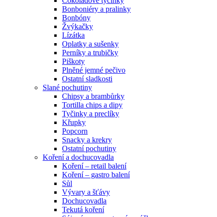
Čokoládové tyčinky
Bonboniéry a pralinky
Bonbóny
Žvýkačky
Lízátka
Oplatky a sušenky
Perníky a trubičky
Piškoty
Plněné jemné pečivo
Ostatní sladkosti
Slané pochutiny
Chipsy a brambůrky
Tortilla chips a dipy
Tyčinky a preclíky
Křupky
Popcorn
Snacky a krekry
Ostatní pochutiny
Koření a dochucovadla
Koření – retail balení
Koření – gastro balení
Sůl
Vývary a šťávy
Dochucovadla
Tekutá koření