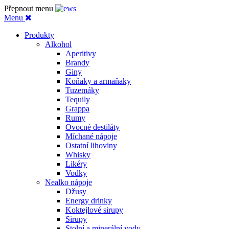
Přepnout menu
Menu
Produkty
Alkohol
Aperitivy
Brandy
Giny
Koňaky a armaňaky
Tuzemáky
Tequily
Grappa
Rumy
Ovocné destiláty
Míchané nápoje
Ostatní lihoviny
Whisky
Likéry
Vodky
Nealko nápoje
Džusy
Energy drinky
Koktejlové sirupy
Sirupy
Stolní a minerální vody