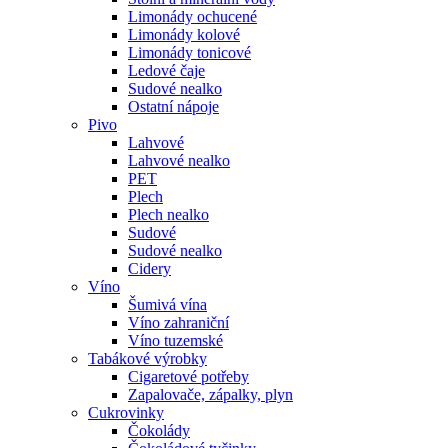
Limonády ochucené
Limonády kolové
Limonády tonicové
Ledové čaje
Sudové nealko
Ostatní nápoje
Pivo
Lahvové
Lahvové nealko
PET
Plech
Plech nealko
Sudové
Sudové nealko
Cidery
Víno
Šumivá vína
Víno zahraniční
Víno tuzemské
Tabákové výrobky
Cigaretové potřeby
Zapalovače, zápalky, plyn
Cukrovinky
Čokolády