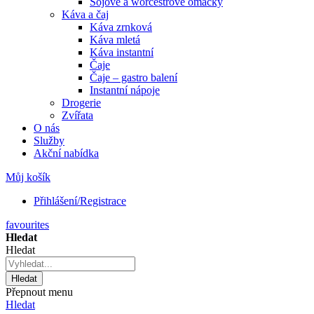
Sójové a worcestrové omáčky
Káva a čaj
Káva zrnková
Káva mletá
Káva instantní
Čaje
Čaje – gastro balení
Instantní nápoje
Drogerie
Zvířata
O nás
Služby
Akční nabídka
Můj košík
Přihlášení/Registrace
favourites
Hledat
Hledat
Hledat
Přepnout menu
Hledat