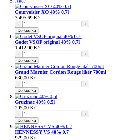
Akce
Courvoisier XO 40% 0.7l
3 495,69 Kč
-
+
Do košíku
Godet VSOP original 40% 0.7l
1 412,00 Kč
-
+
Do košíku
Grand Marnier Cordon Rouge likér 700ml
630,00 Kč
-
+
Do košíku
Gruzinac 40% 0,5l
295,00 Kč
-
+
Do košíku
HENNESSY VS 40% 0.7
929,00 Kč