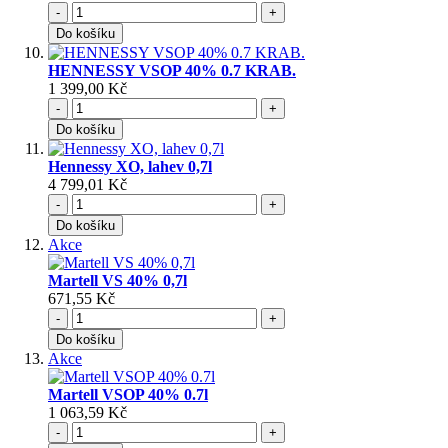
-
+
Do košíku
HENNESSY VSOP 40% 0.7 KRAB.
1 399,00 Kč
-
+
Do košíku
Hennessy XO, lahev 0,7l
4 799,01 Kč
-
+
Do košíku
Akce
Martell VS 40% 0,7l
671,55 Kč
-
+
Do košíku
Akce
Martell VSOP 40% 0.7l
1 063,59 Kč
-
+