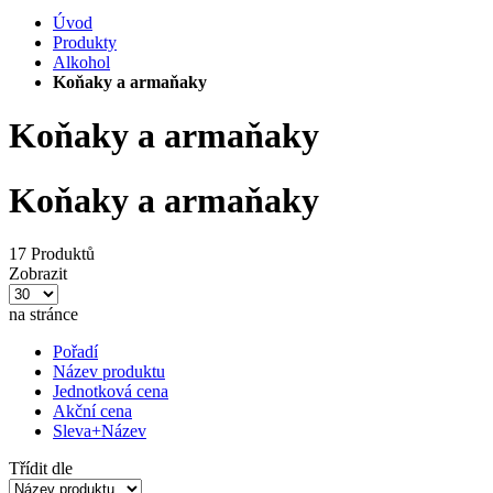
Úvod
Produkty
Alkohol
Koňaky a armaňaky
Koňaky a armaňaky
Koňaky a armaňaky
17 Produktů
Zobrazit
na stránce
Pořadí
Název produktu
Jednotková cena
Akční cena
Sleva+Název
Třídit dle