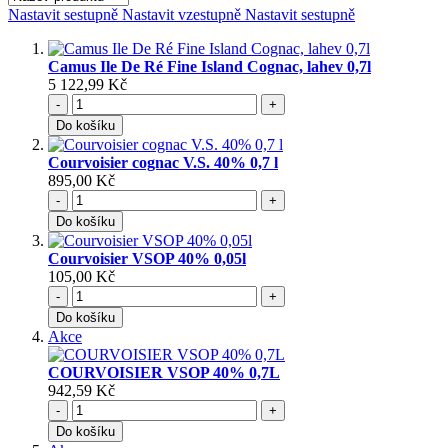
Nastavit sestupně
Nastavit vzestupně
Nastavit sestupně
Camus Ile De Ré Fine Island Cognac, lahev 0,7l
5 122,99 Kč
-
+
Do košíku
Courvoisier cognac V.S. 40% 0,7 l
895,00 Kč
-
+
Do košíku
Courvoisier VSOP 40% 0,05l
105,00 Kč
-
+
Do košíku
Akce
COURVOISIER VSOP 40% 0,7L
942,59 Kč
-
+
Do košíku