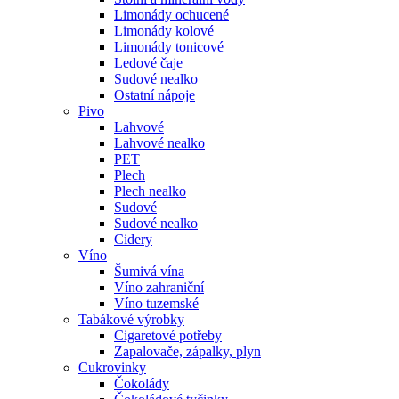
Limonády ochucené
Limonády kolové
Limonády tonicové
Ledové čaje
Sudové nealko
Ostatní nápoje
Pivo
Lahvové
Lahvové nealko
PET
Plech
Plech nealko
Sudové
Sudové nealko
Cidery
Víno
Šumivá vína
Víno zahraniční
Víno tuzemské
Tabákové výrobky
Cigaretové potřeby
Zapalovače, zápalky, plyn
Cukrovinky
Čokolády