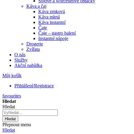
Sójové a worcestrové omáčky
Káva a čaj
Káva zrnková
Káva mletá
Káva instantní
Čaje
Čaje – gastro balení
Instantní nápoje
Drogerie
Zvířata
O nás
Služby
Akční nabídka
Můj košík
Přihlášení/Registrace
favourites
Hledat
Hledat
Hledat
Přepnout menu
Hledat