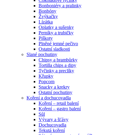
Čokoládové tyčinky
Bonboniéry a pralinky
Bonbóny
Žvýkačky
Lízátka
Oplatky a sušenky
Perníky a trubičky
Piškoty
Plněné jemné pečivo
Ostatní sladkosti
Slané pochutiny
Chipsy a brambůrky
Tortilla chips a dipy
Tyčinky a preclíky
Křupky
Popcorn
Snacky a krekry
Ostatní pochutiny
Koření a dochucovadla
Koření – retail balení
Koření – gastro balení
Sůl
Vývary a šťávy
Dochucovadla
Tekutá koření