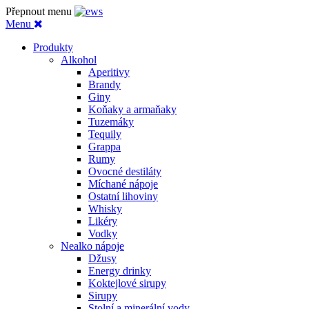
Přepnout menu
Menu
Produkty
Alkohol
Aperitivy
Brandy
Giny
Koňaky a armaňaky
Tuzemáky
Tequily
Grappa
Rumy
Ovocné destiláty
Míchané nápoje
Ostatní lihoviny
Whisky
Likéry
Vodky
Nealko nápoje
Džusy
Energy drinky
Koktejlové sirupy
Sirupy
Stolní a minerální vody