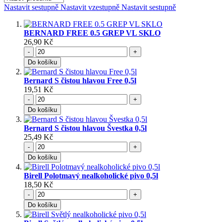
Nastavit sestupně
Nastavit vzestupně
Nastavit sestupně
BERNARD FREE 0.5 GREP VL SKLO
26,90 Kč
-
+
Do košíku
Bernard S čistou hlavou Free 0,5l
19,51 Kč
-
+
Do košíku
Bernard S čistou hlavou Švestka 0,5l
25,49 Kč
-
+
Do košíku
Birell Polotmavý nealkoholické pivo 0,5l
18,50 Kč
-
+
Do košíku