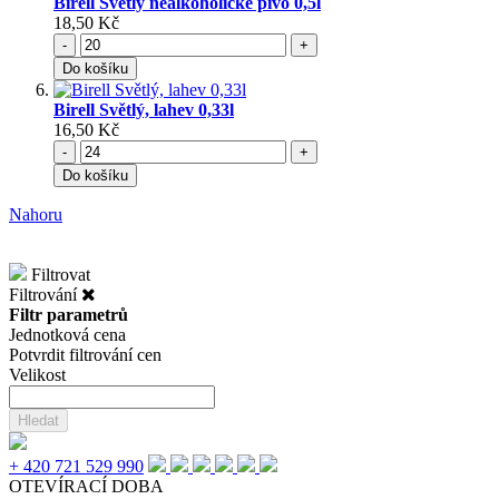
Birell Světlý nealkoholické pivo 0,5l
18,50 Kč
-
+
Do košíku
Birell Světlý, lahev 0,33l
16,50 Kč
-
+
Do košíku
Nahoru
Filtrovat
Filtrování
Filtr parametrů
Jednotková cena
Potvrdit filtrování cen
Velikost
Hledat
+ 420 721 529 990
OTEVÍRACÍ DOBA