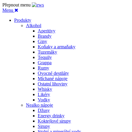
Přepnout menu
Menu
Produkty
Alkohol
Aperitivy
Brandy
Giny
Koňaky a armaňaky
Tuzemáky
Tequily
Grappa
Rumy
Ovocné destiláty
Míchané nápoje
Ostatní lihoviny
Whisky
Likéry
Vodky
Nealko nápoje
Džusy
Energy drinky
Koktejlové sirupy
Sirupy
Stolní a minerální vody