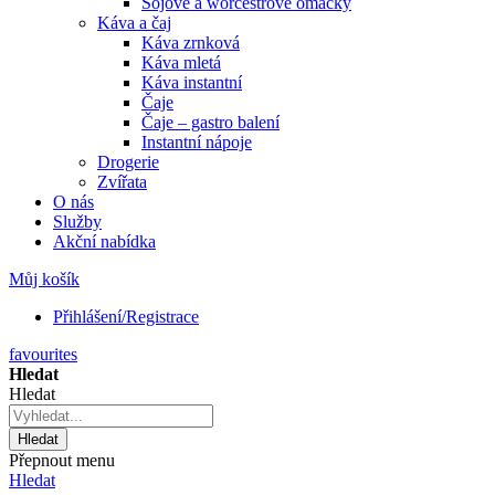
Sójové a worcestrové omáčky
Káva a čaj
Káva zrnková
Káva mletá
Káva instantní
Čaje
Čaje – gastro balení
Instantní nápoje
Drogerie
Zvířata
O nás
Služby
Akční nabídka
Můj košík
Přihlášení/Registrace
favourites
Hledat
Hledat
Hledat
Přepnout menu
Hledat