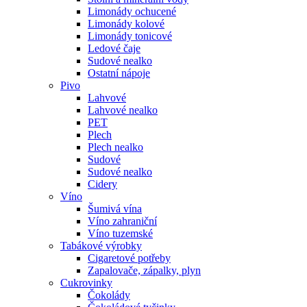
Limonády ochucené
Limonády kolové
Limonády tonicové
Ledové čaje
Sudové nealko
Ostatní nápoje
Pivo
Lahvové
Lahvové nealko
PET
Plech
Plech nealko
Sudové
Sudové nealko
Cidery
Víno
Šumivá vína
Víno zahraniční
Víno tuzemské
Tabákové výrobky
Cigaretové potřeby
Zapalovače, zápalky, plyn
Cukrovinky
Čokolády