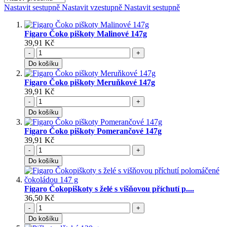
Nastavit sestupně
Nastavit vzestupně
Nastavit sestupně
Figaro Čoko piškoty Malinové 147g
39,91 Kč
-
+
Do košíku
Figaro Čoko piškoty Meruňkové 147g
39,91 Kč
-
+
Do košíku
Figaro Čoko piškoty Pomerančové 147g
39,91 Kč
-
+
Do košíku
Figaro Čokopiškoty s želé s višňovou příchutí p....
36,50 Kč
-
+
Do košíku