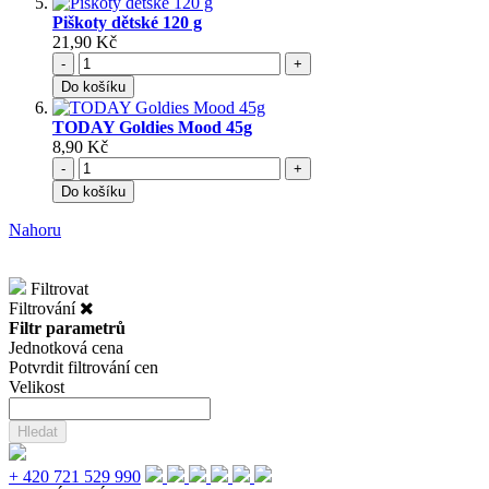
Piškoty dětské 120 g
21,90 Kč
-
+
Do košíku
TODAY Goldies Mood 45g
8,90 Kč
-
+
Do košíku
Nahoru
Filtrovat
Filtrování
Filtr parametrů
Jednotková cena
Potvrdit filtrování cen
Velikost
Hledat
+ 420 721 529 990