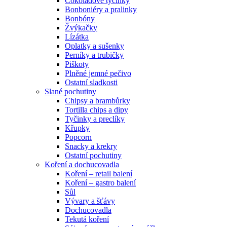
Čokoládové tyčinky
Bonboniéry a pralinky
Bonbóny
Žvýkačky
Lízátka
Oplatky a sušenky
Perníky a trubičky
Piškoty
Plněné jemné pečivo
Ostatní sladkosti
Slané pochutiny
Chipsy a brambůrky
Tortilla chips a dipy
Tyčinky a preclíky
Křupky
Popcorn
Snacky a krekry
Ostatní pochutiny
Koření a dochucovadla
Koření – retail balení
Koření – gastro balení
Sůl
Vývary a šťávy
Dochucovadla
Tekutá koření