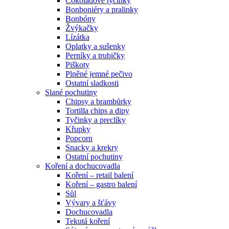
Čokoládové tyčinky
Bonboniéry a pralinky
Bonbóny
Žvýkačky
Lízátka
Oplatky a sušenky
Perníky a trubičky
Piškoty
Plněné jemné pečivo
Ostatní sladkosti
Slané pochutiny
Chipsy a brambůrky
Tortilla chips a dipy
Tyčinky a preclíky
Křupky
Popcorn
Snacky a krekry
Ostatní pochutiny
Koření a dochucovadla
Koření – retail balení
Koření – gastro balení
Sůl
Vývary a šťávy
Dochucovadla
Tekutá koření