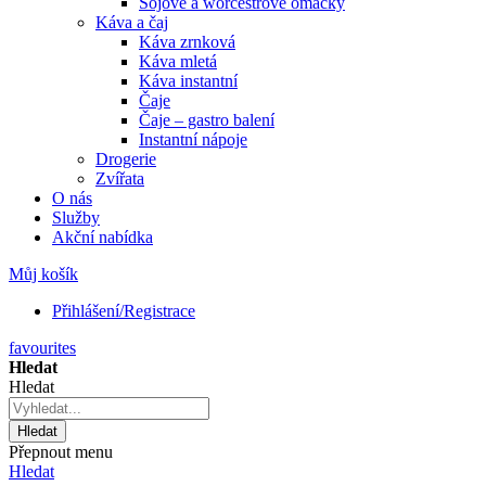
Sójové a worcestrové omáčky
Káva a čaj
Káva zrnková
Káva mletá
Káva instantní
Čaje
Čaje – gastro balení
Instantní nápoje
Drogerie
Zvířata
O nás
Služby
Akční nabídka
Můj košík
Přihlášení/Registrace
favourites
Hledat
Hledat
Hledat
Přepnout menu
Hledat