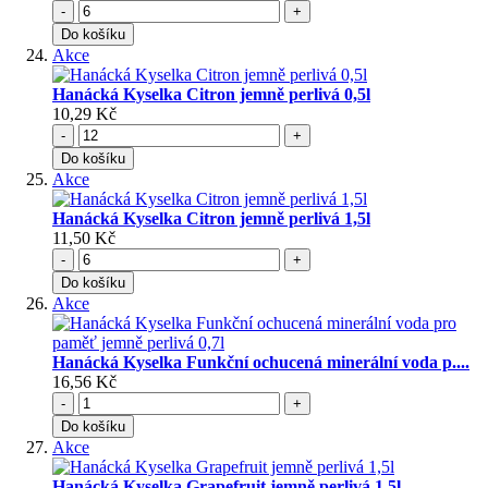
-
+
Do košíku
Akce
Hanácká Kyselka Citron jemně perlivá 0,5l
10,29 Kč
-
+
Do košíku
Akce
Hanácká Kyselka Citron jemně perlivá 1,5l
11,50 Kč
-
+
Do košíku
Akce
Hanácká Kyselka Funkční ochucená minerální voda p....
16,56 Kč
-
+
Do košíku
Akce
Hanácká Kyselka Grapefruit jemně perlivá 1,5l