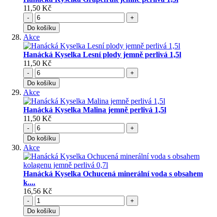
11,50 Kč
-
+
Do košíku
Akce
Hanácká Kyselka Lesní plody jemně perlivá 1,5l
11,50 Kč
-
+
Do košíku
Akce
Hanácká Kyselka Malina jemně perlivá 1,5l
11,50 Kč
-
+
Do košíku
Akce
Hanácká Kyselka Ochucená minerální voda s obsahem
k....
16,56 Kč
-
+
Do košíku