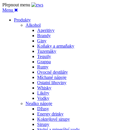
Přepnout menu
Menu
Produkty
Alkohol
Aperitivy
Brandy
Giny
Koňaky a armaňaky
Tuzemáky
Tequily
Grappa
Rumy
Ovocné destiláty
Míchané nápoje
Ostatní lihoviny
Whisky
Likéry
Vodky
Nealko nápoje
Džusy
Energy drinky
Koktejlové sirupy
Sirupy
Stolní a minerální vody