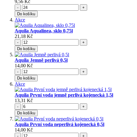
9,56 Kč
-
+
Do košíku
Akce
Aquila Aqualinea, sklo 0,75l
21,18 Kč
-
+
Do košíku
Aquila Jemně perlivá 0,5l
14,00 Kč
-
+
Do košíku
Akce
Aquila První voda jemně perlivá kojenecká 1,5l
13,31 Kč
-
+
Do košíku
Aquila První voda neperlivá kojenecká 0,5l
14,00 Kč
-
+