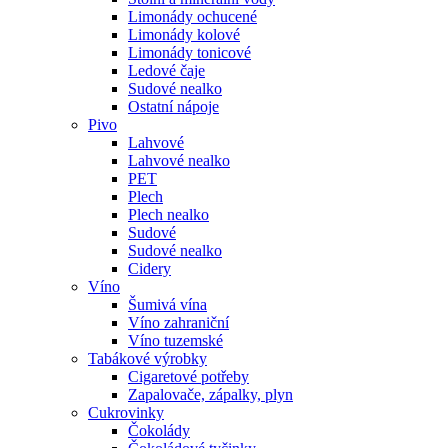
Limonády ochucené
Limonády kolové
Limonády tonicové
Ledové čaje
Sudové nealko
Ostatní nápoje
Pivo
Lahvové
Lahvové nealko
PET
Plech
Plech nealko
Sudové
Sudové nealko
Cidery
Víno
Šumivá vína
Víno zahraniční
Víno tuzemské
Tabákové výrobky
Cigaretové potřeby
Zapalovače, zápalky, plyn
Cukrovinky
Čokolády