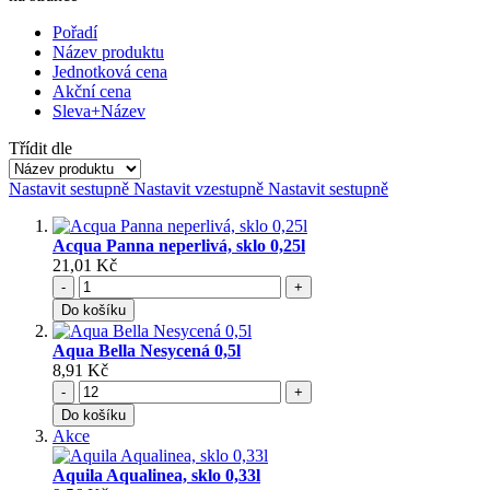
Pořadí
Název produktu
Jednotková cena
Akční cena
Sleva+Název
Třídit dle
Nastavit sestupně
Nastavit vzestupně
Nastavit sestupně
Acqua Panna neperlivá, sklo 0,25l
21,01 Kč
-
+
Do košíku
Aqua Bella Nesycená 0,5l
8,91 Kč
-
+
Do košíku
Akce
Aquila Aqualinea, sklo 0,33l