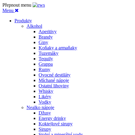
Přepnout menu
Menu
Produkty
Alkohol
Aperitivy
Brandy
Giny
Koňaky a armaňaky
Tuzemáky
Tequily
Grappa
Rumy
Ovocné destiláty
Míchané nápoje
Ostatní lihoviny
Whisky
Likéry
Vodky
Nealko nápoje
Džusy
Energy drinky
Koktejlové sirupy
Sirupy
Stolní a minerální vody