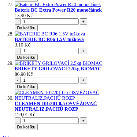
Baterie BC Extra Power R20 monočlánek
13,90 Kč
-
+
Do košíku
BATERIE BC R06 1.5V tužková
3,10 Kč
-
+
Do košíku
BRIKETY GRILOVACÍ 2.5kg BIOMAC
86,90 Kč
-
+
Do košíku
CLEAMEN 101/201 0.5 OSVĚŽOVAČ
NEUTRALIZ.PACHŮ ROZP
159,01 Kč
-
+
Do košíku