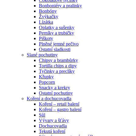
Čokoládové tyčinky
Bonboniéry a pralinky
Bonbóny
Žvýkačky
Lízátka
Oplatky a sušenky
Perníky a trubičky
Piškoty
Plněné jemné pečivo
Ostatní sladkosti
Slané pochutiny
Chipsy a brambůrky
Tortilla chips a dipy
Tyčinky a preclíky
Křupky
Popcorn
Snacky a krekry
Ostatní pochutiny
Koření a dochucovadla
Koření – retail balení
Koření – gastro balení
Sůl
Vývary a šťávy
Dochucovadla
Tekutá koření