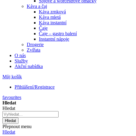
Sójové a worcestrové omáčky
Káva a čaj
Káva zrnková
Káva mletá
Káva instantní
Čaje
Čaje – gastro balení
Instantní nápoje
Drogerie
Zvířata
O nás
Služby
Akční nabídka
Můj košík
Přihlášení/Registrace
favourites
Hledat
Hledat
Hledat
Přepnout menu
Hledat