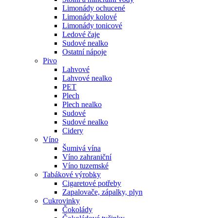
Limonády ochucené
Limonády kolové
Limonády tonicové
Ledové čaje
Sudové nealko
Ostatní nápoje
Pivo
Lahvové
Lahvové nealko
PET
Plech
Plech nealko
Sudové
Sudové nealko
Cidery
Víno
Šumivá vína
Víno zahraniční
Víno tuzemské
Tabákové výrobky
Cigaretové potřeby
Zapalovače, zápalky, plyn
Cukrovinky
Čokolády