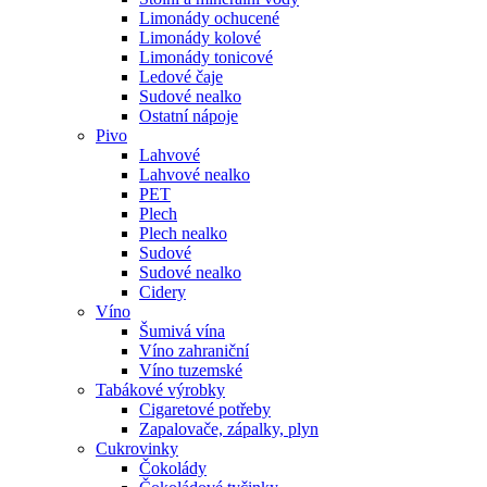
Limonády ochucené
Limonády kolové
Limonády tonicové
Ledové čaje
Sudové nealko
Ostatní nápoje
Pivo
Lahvové
Lahvové nealko
PET
Plech
Plech nealko
Sudové
Sudové nealko
Cidery
Víno
Šumivá vína
Víno zahraniční
Víno tuzemské
Tabákové výrobky
Cigaretové potřeby
Zapalovače, zápalky, plyn
Cukrovinky
Čokolády