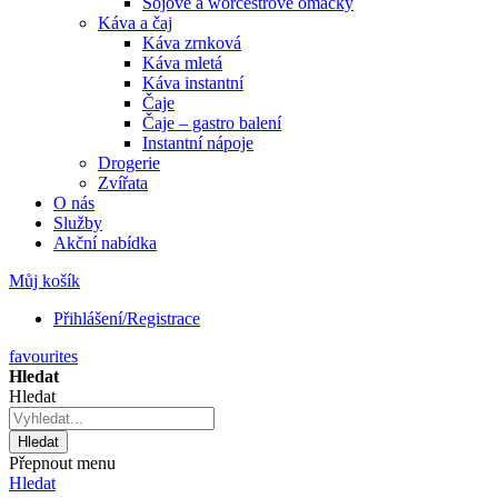
Sójové a worcestrové omáčky
Káva a čaj
Káva zrnková
Káva mletá
Káva instantní
Čaje
Čaje – gastro balení
Instantní nápoje
Drogerie
Zvířata
O nás
Služby
Akční nabídka
Můj košík
Přihlášení/Registrace
favourites
Hledat
Hledat
Hledat
Přepnout menu
Hledat