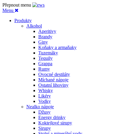
Přepnout menu
Menu
Produkty
Alkohol
Aperitivy
Brandy
Giny
Koňaky a armaňaky
Tuzemáky
Tequily
Grappa
Rumy
Ovocné destiláty
Míchané nápoje
Ostatní lihoviny
Whisky
Likéry
Vodky
Nealko nápoje
Džusy
Energy drinky
Koktejlové sirupy
Sirupy
Stolní a minerální vody