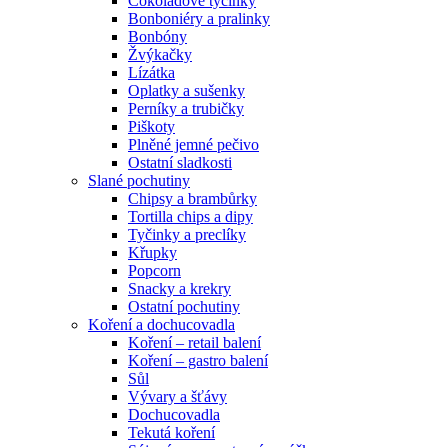
Čokoládové tyčinky
Bonboniéry a pralinky
Bonbóny
Žvýkačky
Lízátka
Oplatky a sušenky
Perníky a trubičky
Piškoty
Plněné jemné pečivo
Ostatní sladkosti
Slané pochutiny
Chipsy a brambůrky
Tortilla chips a dipy
Tyčinky a preclíky
Křupky
Popcorn
Snacky a krekry
Ostatní pochutiny
Koření a dochucovadla
Koření – retail balení
Koření – gastro balení
Sůl
Vývary a šťávy
Dochucovadla
Tekutá koření