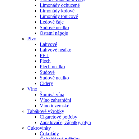
Limonády ochucené
Limonády kolové
Limonády tonicové
Ledové čaje
Sudové nealko
Ostatní nápoje
Pivo
Lahvové
Lahvové nealko
PET
Plech
Plech nealko
Sudové
Sudové nealko
Cidery
Víno
Šumivá vína
Víno zahraniční
Víno tuzemské
Tabákové výrobky
Cigaretové potřeby
Zapalovače, zápalky, plyn
Cukrovinky
Čokolády