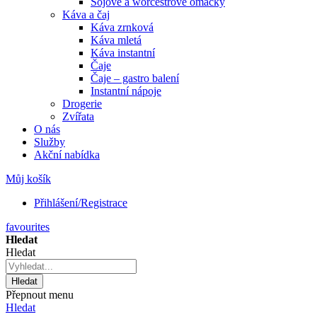
Sójové a worcestrové omáčky
Káva a čaj
Káva zrnková
Káva mletá
Káva instantní
Čaje
Čaje – gastro balení
Instantní nápoje
Drogerie
Zvířata
O nás
Služby
Akční nabídka
Můj košík
Přihlášení/Registrace
favourites
Hledat
Hledat
Hledat
Přepnout menu
Hledat