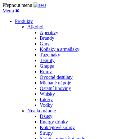
Přepnout menu
Menu
Produkty
Alkohol
Aperitivy
Brandy
Giny
Koňaky a armaňaky
Tuzemáky
Tequily
Grappa
Rumy
Ovocné destiláty
Míchané nápoje
Ostatní lihoviny
Whisky
Likéry
Vodky
Nealko nápoje
Džusy
Energy drinky
Koktejlové sirupy
Sirupy
Stolní a minerální vody