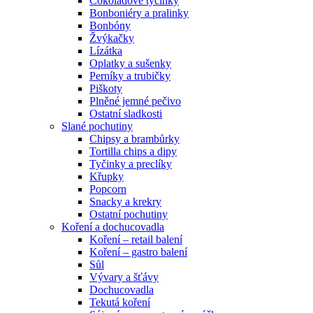
Čokoládové tyčinky
Bonboniéry a pralinky
Bonbóny
Žvýkačky
Lízátka
Oplatky a sušenky
Perníky a trubičky
Piškoty
Plněné jemné pečivo
Ostatní sladkosti
Slané pochutiny
Chipsy a brambůrky
Tortilla chips a dipy
Tyčinky a preclíky
Křupky
Popcorn
Snacky a krekry
Ostatní pochutiny
Koření a dochucovadla
Koření – retail balení
Koření – gastro balení
Sůl
Vývary a šťávy
Dochucovadla
Tekutá koření