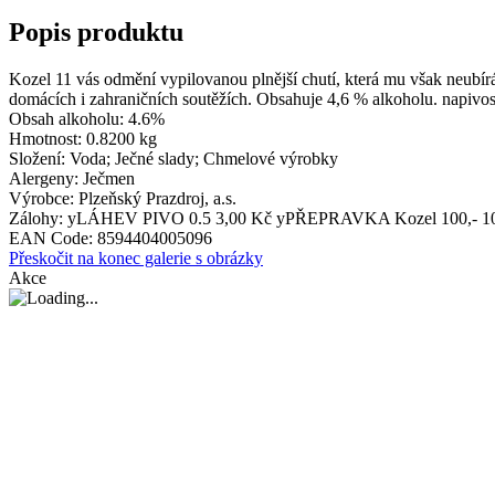
Popis produktu
Kozel 11 vás odmění vypilovanou plnější chutí, která mu však neubír
domácích i zahraničních soutěžích. Obsahuje 4,6 % alkoholu. napiv
Obsah alkoholu:
4.6%
Hmotnost:
0.8200 kg
Složení:
Voda; Ječné slady; Chmelové výrobky
Alergeny:
Ječmen
Výrobce:
Plzeňský Prazdroj, a.s.
Zálohy:
yLÁHEV PIVO 0.5 3,00 Kč
yPŘEPRAVKA Kozel 100,- 10
EAN Code:
8594404005096
Přeskočit na konec galerie s obrázky
Akce